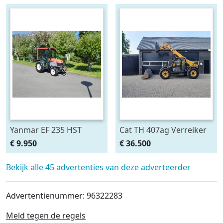
Yanmar EF 235 HST
Cat TH 407ag Verreiker
midi/minitrekker NL-
Airco 40 km/h (bj 2010)
€ 9.950
€ 36.500
kenteken (bj 2011)
Bekijk alle 45 advertenties van deze adverteerder
Advertentienummer: 96322283
Meld tegen de regels