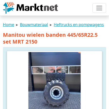
Home
Bouwmateriaal
Heftrucks en pompwagens
Manitou wielen banden 445/65R22.5
set MRT 2150