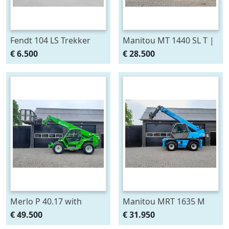
Fendt 104 LS Trekker
Manitou MT 1440 SL T |
Snelloper Cabine Servo
Verreiker met vorken (bj
€ 6.500
€ 28.500
(bj 1979)
2006)
Merlo P 40.17 with
Manitou MRT 1635 M
manbasket and remote
ROTO verreiker met
€ 49.500
€ 31.950
control (bj 2013)
vorken (bj 2007)