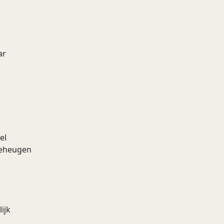
ar
el
 geheugen
ijk