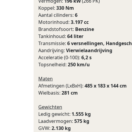
Vermogen:
196 kW
(266 PK)
Koppel:
330 Nm
Aantal cilinders:
6
Motorinhoud:
3.197 cc
Brandstofsoort:
Benzine
Tankinhoud:
64 liter
Transmissie:
6 versnellingen, Handgesc
Aandrijving:
Vierwielaandrijving
Acceleratie (0-100):
6,2 s
Topsnelheid:
250 km/u
Maten
Afmetingen (LxBxH):
485 x 183 x 144 cm
Wielbasis:
281 cm
Gewichten
Ledig gewicht:
1.555 kg
Laadvermogen:
575 kg
GVW:
2.130 kg