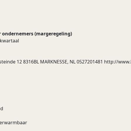
r ondernemers (margeregeling)
kwartaal
Oosteinde 12 8316BL MARKNESSE, NL 0527201481 http://www.
nd
n verwarmbaar