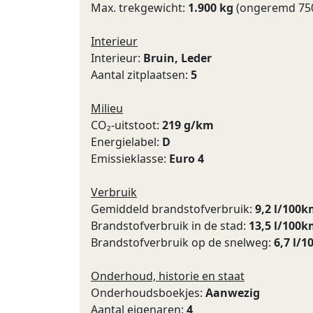
Max. trekgewicht:
1.900 kg
(ongeremd 750
Interieur
Interieur:
Bruin, Leder
Aantal zitplaatsen:
5
Milieu
CO₂-uitstoot:
219 g/km
Energielabel:
D
Emissieklasse:
Euro 4
Verbruik
Gemiddeld brandstofverbruik:
9,2 l/100
Brandstofverbruik in de stad:
13,5 l/100
Brandstofverbruik op de snelweg:
6,7 l/
Onderhoud, historie en staat
Onderhoudsboekjes:
Aanwezig
Aantal eigenaren:
4