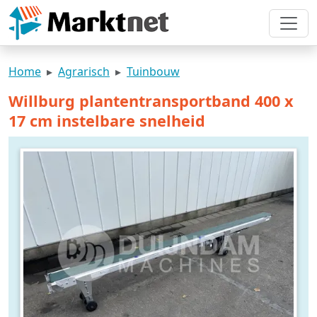
Home
Agrarisch
Tuinbouw
Willburg plantentransportband 400 x
17 cm instelbare snelheid