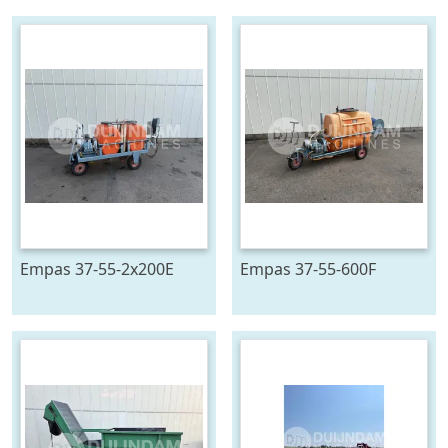
Empas 37-55-2x200E
Empas 37-55-600F
spuitwagen met
spuitwagen 600 L
geveerde haspel