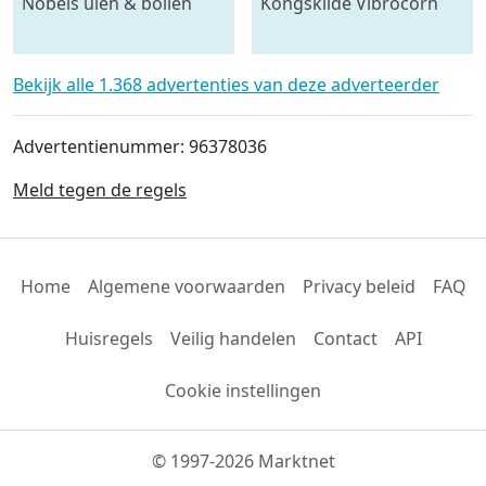
Nobels uien & bollen
Kongskilde Vibrocorn
plantmachine 4 rijen,
cultivator
voor 120 cm bedden
Bekijk alle 1.368 advertenties van deze adverteerder
Advertentienummer: 96378036
Meld tegen de regels
Home
Algemene voorwaarden
Privacy beleid
FAQ
Huisregels
Veilig handelen
Contact
API
Cookie instellingen
© 1997-2026 Marktnet