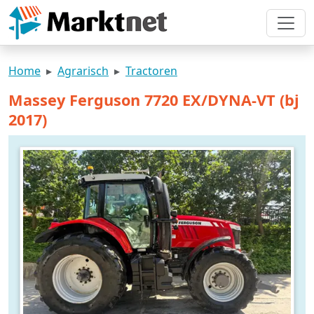
Home
Agrarisch
Tractoren
Massey Ferguson 7720 EX/DYNA-VT (bj
2017)