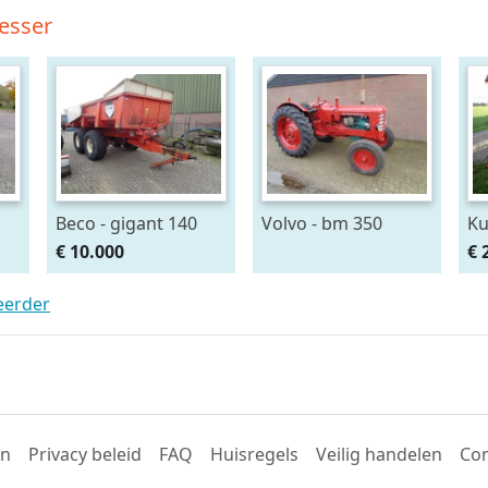
esser
Beco - gigant 140
Volvo - bm 350
Ku
€ 10.000
€ 
teerder
en
Privacy beleid
FAQ
Huisregels
Veilig handelen
Con