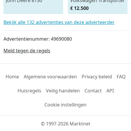
John Deere 8130
Volkswagen Transporter
Camper 2.5 TDI
€ 12.500
Bekijk alle 132 advertenties van deze adverteerder
Advertentienummer: 49690080
Meld tegen de regels
Home
Algemene voorwaarden
Privacy beleid
FAQ
Huisregels
Veilig handelen
Contact
API
Cookie instellingen
© 1997-2026 Marktnet