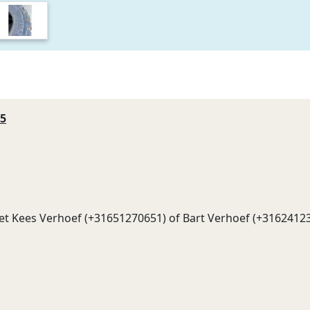
85
t Kees Verhoef (+31651270651) of Bart Verhoef (+3162412