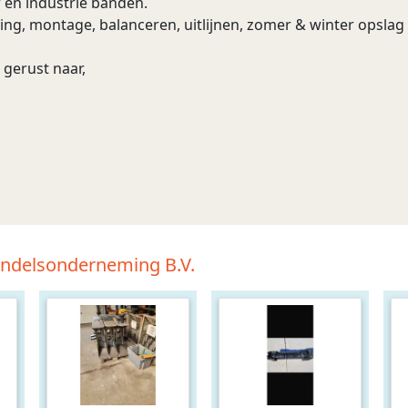
 en industrie banden.
ering, montage, balanceren, uitlijnen, zomer & winter opsla
 gerust naar,
andelsonderneming B.V.