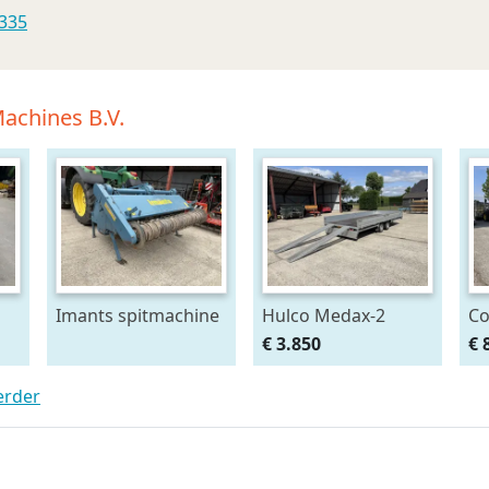
335
achines B.V.
Imants spitmachine
Hulco Medax-2
C
p
2.1 mtr
tandemas
be
€ 3.850
€ 
aanhangwagen
erder