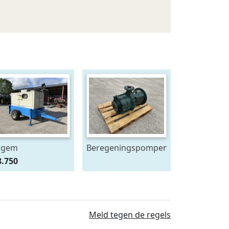
ogem
Beregeningspompen
regeningspomp
8.750
Meld tegen de regels