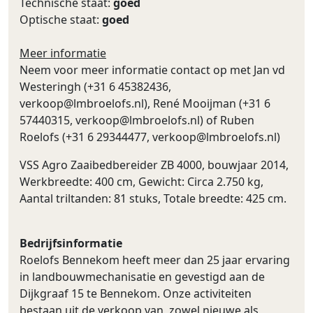
Technische staat:
goed
Optische staat:
goed
Meer informatie
Neem voor meer informatie contact op met Jan vd
Westeringh (+31 6 45382436,
verkoop@lmbroelofs.nl
), René Mooijman (+31 6
57440315,
verkoop@lmbroelofs.nl
) of Ruben
Roelofs (+31 6 29344477,
verkoop@lmbroelofs.nl
)
VSS Agro Zaaibedbereider ZB 4000, bouwjaar 2014,
Werkbreedte: 400 cm, Gewicht: Circa 2.750 kg,
Aantal triltanden: 81 stuks, Totale breedte: 425 cm.
Bedrijfsinformatie
Roelofs Bennekom heeft meer dan 25 jaar ervaring
in landbouwmechanisatie en gevestigd aan de
Dijkgraaf 15 te Bennekom. Onze activiteiten
bestaan uit de verkoop van, zowel nieuwe als