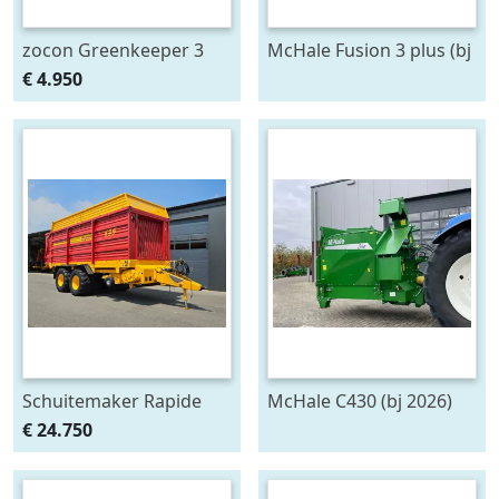
zocon Greenkeeper 3
McHale Fusion 3 plus (bj
mtr met Z150 PROF
2020)
€ 4.950
zaaimachine
Schuitemaker Rapide
McHale C430 (bj 2026)
135
€ 24.750
opraapwagen/silagewagen
(bj 2012)