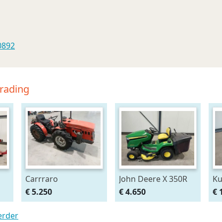
0892
Trading
Carrraro
John Deere X 350R
Ku
kniktrekker
zitmaaier
€ 5.250
€ 4.650
€ 
erder