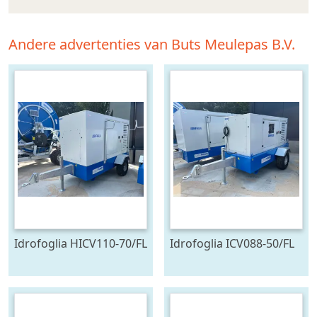
Andere advertenties van Buts Meulepas B.V.
Idrofoglia HICV110-70/FL
Idrofoglia ICV088-50/FL
pompset Stage V (bj
pompset Stage V (bj
2026)
2025)