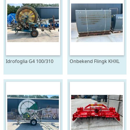
Idrofoglia G4 100/310
Onbekend Flingk KHXL
beregeningshaspel (bj
2222 kuilhapper (bj
1996)
2018)