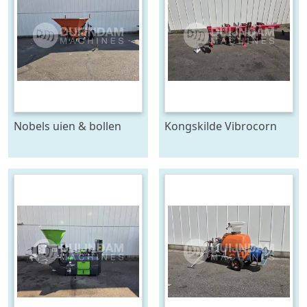
Nobels uien & bollen
Kongskilde Vibrocorn
plantmachine 4 rijen,
cultivator
voor 120 cm bedden