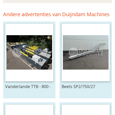
Andere advertenties van Duijndam Machines
Vanderlande TTB - 800 -
Beets SP2/750/27
4x24 - MIH
oogstband 750 x 27 cm
telescoopband 4 delig,
2400 x 80 cm