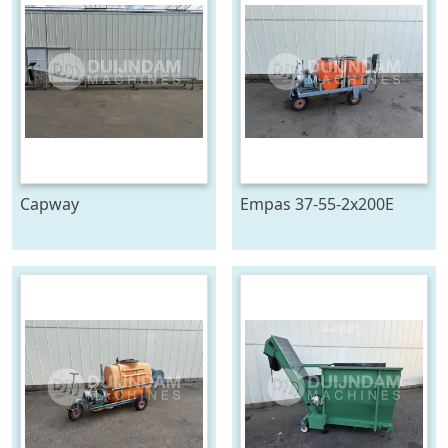
Capway
Empas 37-55-2x200E
kettingtransporteur 880
spuitwagen met
cm x 65 cm
geveerde haspel