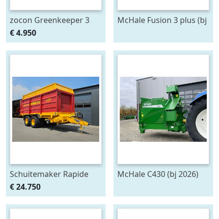
zocon Greenkeeper 3
McHale Fusion 3 plus (bj
mtr met Z150 PROF
2020)
€ 4.950
zaaimachine
Schuitemaker Rapide
McHale C430 (bj 2026)
135
€ 24.750
opraapwagen/silagewagen
(bj 2012)