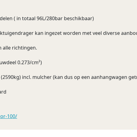
elen ( in totaal 96L/280bar beschikbaar)
ktuigendrager kan ingezet worden met veel diverse aanbo
 alle richtingen.
uwdeel 0.273/cm²)
g (2590kg) incl. mulcher (kan dus op een aanhangwagen ge
ard
tor-100/