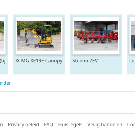
(bj
XCMG XE19E Canopy
Steeno ZEV
Le
(bj 2025)
erder
en
Privacy beleid
FAQ
Huisregels
Veilig handelen
Con