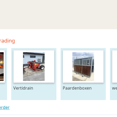
rading
Vertidrain
Paardenboxen
we
pa
erder