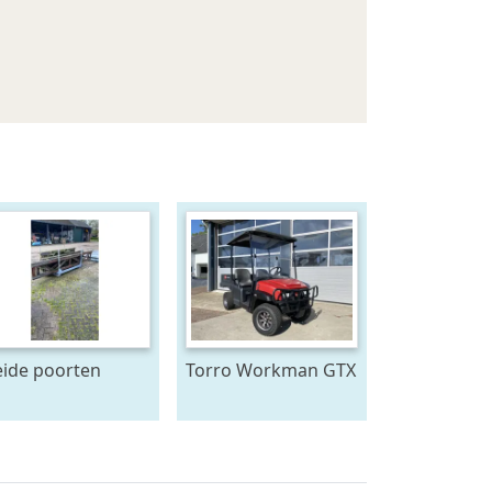
ide poorten
Torro Workman GTX
ardenboxen
Lithium