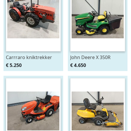
Carrraro kniktrekker
John Deere X 350R
zitmaaier
€ 5.250
€ 4.650