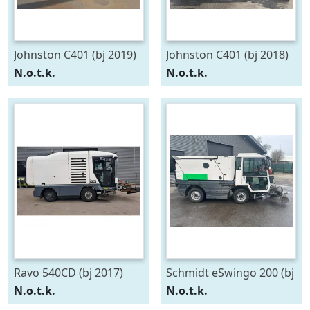
Johnston C401 (bj 2019)
Johnston C401 (bj 2018)
N.o.t.k.
N.o.t.k.
Ravo 540CD (bj 2017)
Schmidt eSwingo 200 (bj
2020)
N.o.t.k.
N.o.t.k.