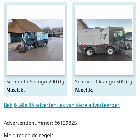
Schmidt eSwingo 200 (bj
Schmidt Cleango 500 (bj
2020)
2019)
N.o.t.k.
N.o.t.k.
Bekijk alle 86 advertenties van deze adverteerder
Advertentienummer: 66129825
Meld tegen de regels