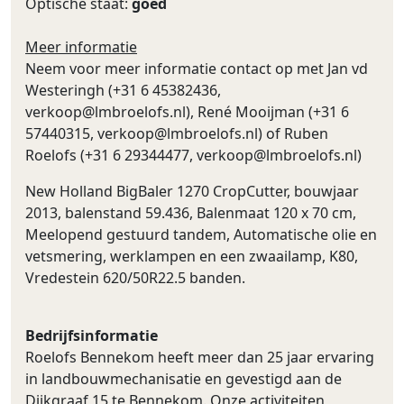
Optische staat:
goed
Meer informatie
Neem voor meer informatie contact op met Jan vd
Westeringh (+31 6 45382436,
verkoop@lmbroelofs.nl
), René Mooijman (+31 6
57440315,
verkoop@lmbroelofs.nl
) of Ruben
Roelofs (+31 6 29344477,
verkoop@lmbroelofs.nl
)
New Holland BigBaler 1270 CropCutter, bouwjaar
2013, balenstand 59.436, Balenmaat 120 x 70 cm,
Meelopend gestuurd tandem, Automatische olie en
vetsmering, werklampen en een zwaailamp, K80,
Vredestein 620/50R22.5 banden.
Bedrijfsinformatie
Roelofs Bennekom heeft meer dan 25 jaar ervaring
in landbouwmechanisatie en gevestigd aan de
Dijkgraaf 15 te Bennekom. Onze activiteiten