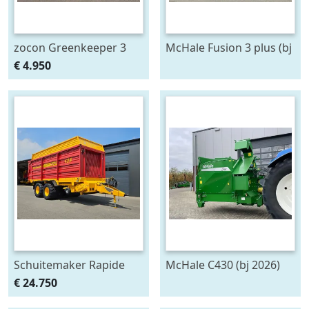
zocon Greenkeeper 3
McHale Fusion 3 plus (bj
mtr met Z150 PROF
2020)
€ 4.950
zaaimachine
Schuitemaker Rapide
McHale C430 (bj 2026)
135
€ 24.750
opraapwagen/silagewagen