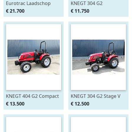
Eurotrac Laadschop
KNEGT 304 G2
Wiellader W11 (bj 2026)
Gazonband
€ 21.700
€ 11.750
KNEGT 404 G2 Compact
KNEGT 304 G2 Stage V
(bj 2026)
€ 13.500
€ 12.500