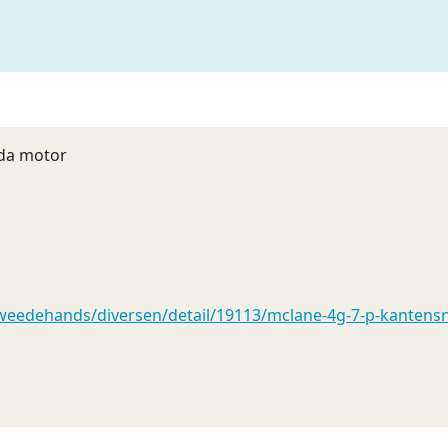
nda motor
eedehands/diversen/detail/19113/mclane-4g-7-p-kantensni