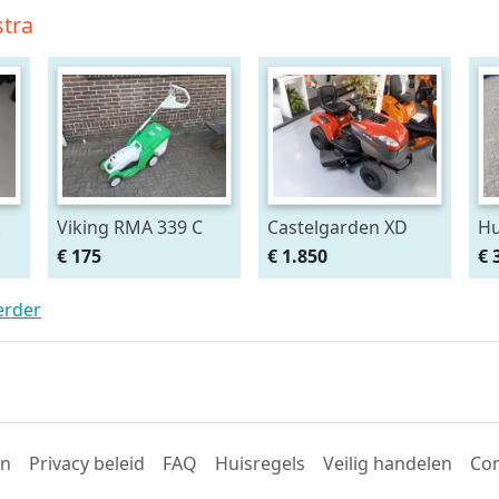
tra
Viking RMA 339 C
Castelgarden XD
Hu
150 HD
R3
€ 175
€ 1.850
€ 
erder
en
Privacy beleid
FAQ
Huisregels
Veilig handelen
Con