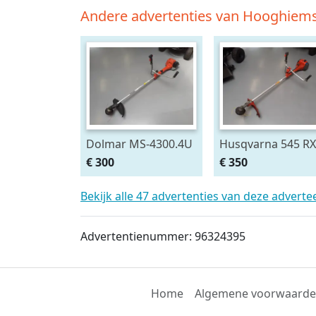
Andere advertenties van Hooghiems
Dolmar MS-4300.4U
Husqvarna 545 RX
bosmaaier
bosmaaier
€ 300
€ 350
Bekijk alle 47 advertenties van deze adverte
Advertentienummer: 96324395
Home
Algemene voorwaard