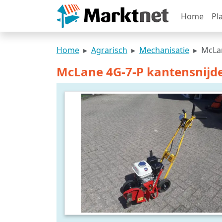
Home
Pl
Home
Agrarisch
Mechanisatie
McLan
McLane 4G-7-P kantensnijd