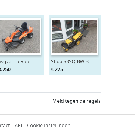
sqvarna Rider
Stiga 53SQ BW B
18
3.250
€ 275
Meld tegen de regels
tact
API
Cookie instellingen