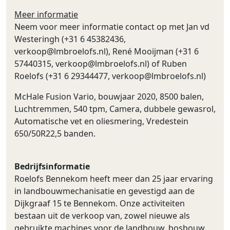
Meer informatie
Neem voor meer informatie contact op met Jan vd
Westeringh (+31 6 45382436,
verkoop@lmbroelofs.nl
), René Mooijman (+31 6
57440315,
verkoop@lmbroelofs.nl
) of Ruben
Roelofs (+31 6 29344477,
verkoop@lmbroelofs.nl
)
McHale Fusion Vario, bouwjaar 2020, 8500 balen,
Luchtremmen, 540 tpm, Camera, dubbele gewasrol,
Automatische vet en oliesmering, Vredestein
650/50R22,5 banden.
Bedrijfsinformatie
Roelofs Bennekom heeft meer dan 25 jaar ervaring
in landbouwmechanisatie en gevestigd aan de
Dijkgraaf 15 te Bennekom. Onze activiteiten
bestaan uit de verkoop van, zowel nieuwe als
gebruikte machines voor de landbouw, bosbouw