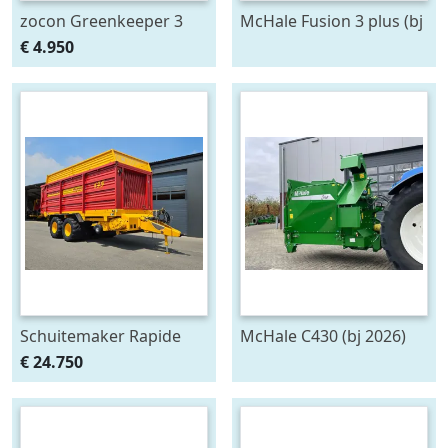
zocon Greenkeeper 3
McHale Fusion 3 plus (bj
mtr met Z150 PROF
2020)
€ 4.950
zaaimachine
Schuitemaker Rapide
McHale C430 (bj 2026)
135
€ 24.750
opraapwagen/silagewagen
(bj 2012)