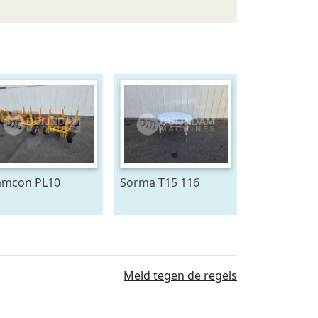
mcon PL10
Sorma T15 116
antmachine voor
draaitafel 150 cm ø
omen
Meld tegen de regels