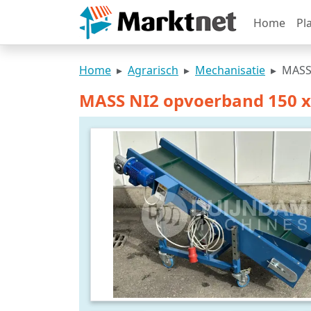
Home
Pl
Home
Agrarisch
Mechanisatie
MASS
MASS NI2 opvoerband 150 x