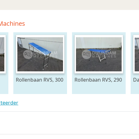
 Machines
Rollenbaan RVS, 300
Rollenbaan RVS, 290
Da
x 60 cm
x 60 cm
pl
b
rteerder