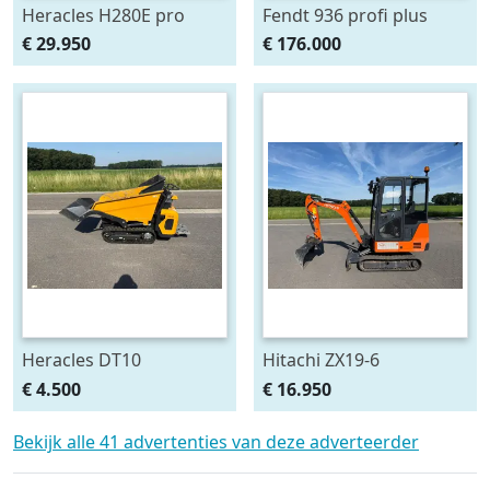
Heracles H280E pro
Fendt 936 profi plus
shovel Nieuw! (bj 2026)
Gen6 (930,933,939,942)
€ 29.950
€ 176.000
(bj 2020)
Heracles DT10
Hitachi ZX19-6
rupsdumper / dumper /
minigraver NL machine
€ 4.500
€ 16.950
rupskruiwagen
(bj 2022)
Bekijk alle 41 advertenties van deze adverteerder