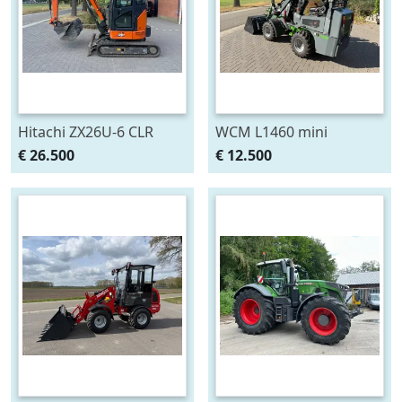
Hitachi ZX26U-6 CLR
WCM L1460 mini
minigraver
shovel/loader
€ 26.500
€ 12.500
graafmachine (bj 2024)
Euro/perkins Demo (bj
2025)