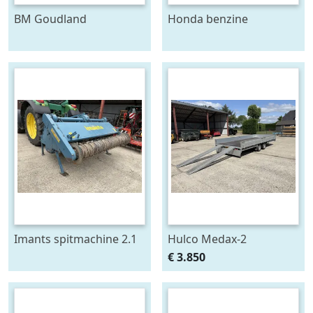
BM Goudland
Honda benzine
Schijveneg
beregeningspomp
Imants spitmachine 2.1
Hulco Medax-2
mtr
tandemas
€ 3.850
aanhangwagen