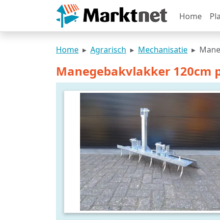
Home
Pl
Home
Agrarisch
Mechanisatie
Maneg
Manegebakvlakker 120cm p