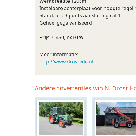
Werkbreedte 120cm
Instelbare achterplaat voor hoogte regeli
Standaard 3 punts aansluiting cat 1
Geheel gegalvaniseerd
Prijs: € 450,-ex BTW
Meer informatie:
http://www.drostede.nl
Andere advertenties van N. Drost 