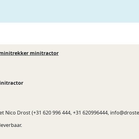
initrekker minitractor
nitractor
t Nico Drost (+31 620 996 444, +31 620996444,
info@droste
everbaar.