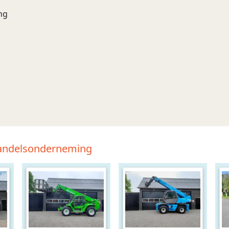
ng
Handelsonderneming