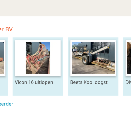
er BV
Vicon 16 uitlopen
Beets Kool oogst
Di
band
G
F
KR
teerder
me
aa
on