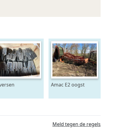
versen
Amac E2 oogst
RAMEGNA
machine
ARMTEC ERMO
AMER ECO en
er Spitmachine
ndrijvingen en
Meld tegen de regels
derdelen