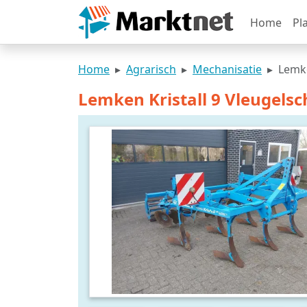
Home
Pl
Home
Agrarisch
Mechanisatie
Lemke
Lemken Kristall 9 Vleugelsc