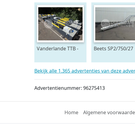
Vanderlande TTB -
Beets SP2/750/27
800 - 4x24 - MIH
oogstband 750 x 
telescoopband 4
cm
delig, 2400 x 80 cm
Bekijk alle 1.365 advertenties van deze adve
Advertentienummer: 96275413
Home
Algemene voorwaard