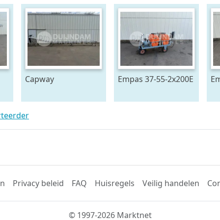
Capway
Empas 37-55-2x200E
Em
27
kettingtransporteur
spuitwagen met
sp
880 cm x 65 cm
geveerde haspel
rteerder
en
Privacy beleid
FAQ
Huisregels
Veilig handelen
Con
© 1997-2026 Marktnet