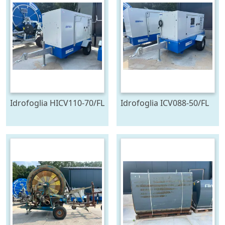
Idrofoglia HICV110-70/FL
Idrofoglia ICV088-50/FL
pompset Stage V (bj
pompset Stage V (bj
2026)
2025)