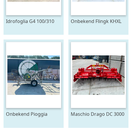
Idrofoglia G4 100/310
Onbekend Flingk KHXL
beregeningshaspel (bj
2222 kuilhapper (bj
1996)
2018)
Onbekend Pioggia
Maschio Drago DC 3000
Carnevali 110-340
Combi (bj 2023)
beregenings haspel