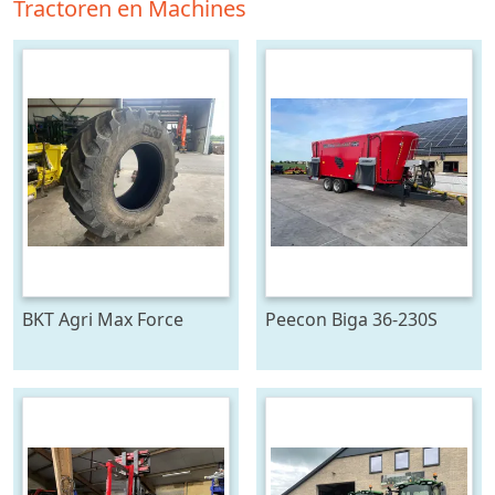
Tractoren en Machines
BKT Agri Max Force
Peecon Biga 36-230S
IF710/75R42
Mammoet Future (bj
2026)