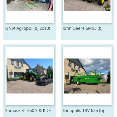
UNIA Agropol (bj 2010)
John Deere 6M95 (bj
2026)
Samasz XT 350 S & KDF
Dinapolis TRV 635 (bj
301S (bj 20)
2026)