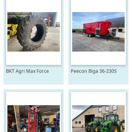
BKT Agri Max Force
Peecon Biga 36-230S
IF710/75R42
Mammoet Future (bj
2026)