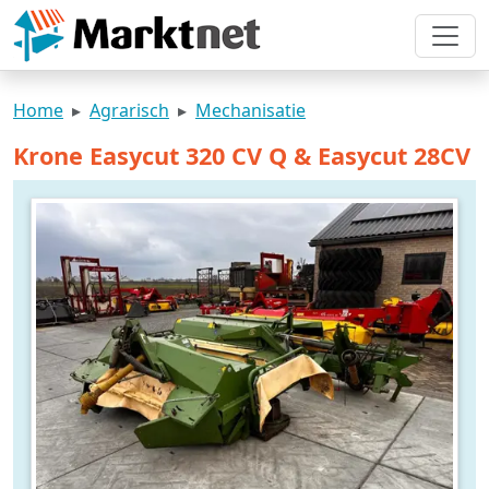
Home
Agrarisch
Mechanisatie
Krone Easycut 320 CV Q & Easycut 28CV