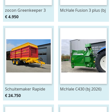
zocon Greenkeeper 3
McHale Fusion 3 plus (bj
mtr met Z150 PROF
2020)
€ 4.950
zaaimachine
Schuitemaker Rapide
McHale C430 (bj 2026)
135
€ 24.750
opraapwagen/silagewagen
(bj 2012)