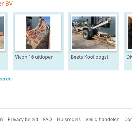
er BV
Vicon 16 uitlopen
Beets Kool oogst
Di
band
G
F
KR
teerder
me
aa
on
ro
en
Privacy beleid
FAQ
Huisregels
Veilig handelen
Con