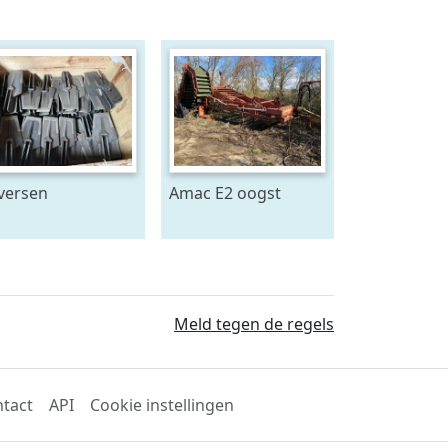
versen
Amac E2 oogst
RAMEGNA
machine
ARMTEC ERMO
AMER ECO en
er Spitmachine
ndrijvingen en
Meld tegen de regels
derdelen
terend k
tact
API
Cookie instellingen