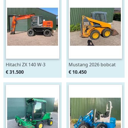
Hitachi ZX 140 W-3
Mustang 2026 bobcat
mobiele kraan (bj 2011)
s100 s130 (bj 2014)
€ 31.500
€ 10.450