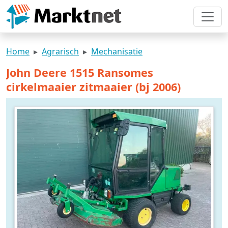
Home
Agrarisch
Mechanisatie
John Deere 1515 Ransomes
cirkelmaaier zitmaaier (bj 2006)