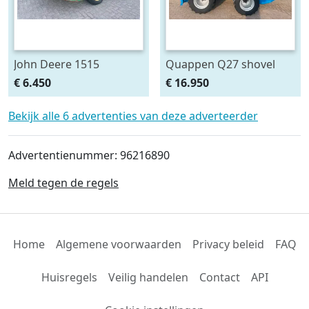
John Deere 1515
Quappen Q27 shovel
Ransomes cirkelmaaier
loader (giant
€ 6.450
€ 16.950
zitmaaier (bj 2006)
weidemann shaffer)
Bekijk alle 6 advertenties van deze adverteerder
Advertentienummer: 96216890
Meld tegen de regels
Home
Algemene voorwaarden
Privacy beleid
FAQ
Huisregels
Veilig handelen
Contact
API