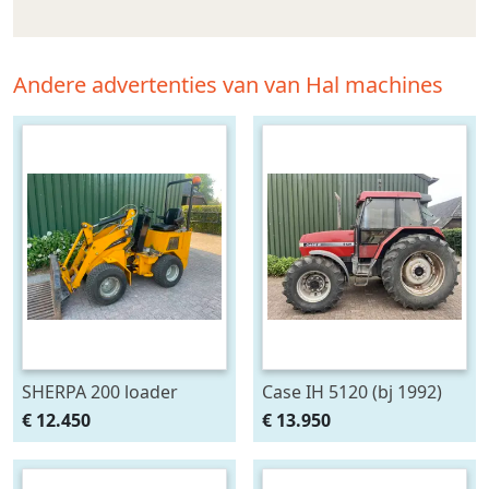
Andere advertenties van van Hal machines
SHERPA 200 loader
Case IH 5120 (bj 1992)
shovel (giant,
€ 12.450
€ 13.950
weidemann) (bj 2007)