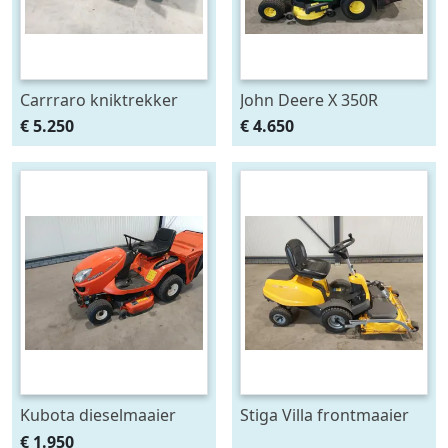
Carrraro kniktrekker
John Deere X 350R
zitmaaier
€ 5.250
€ 4.650
Kubota dieselmaaier
Stiga Villa frontmaaier
€ 1.950