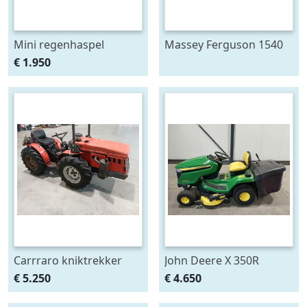
Mini regenhaspel
Massey Ferguson 1540
breedspoor
€ 1.950
Carrraro kniktrekker
John Deere X 350R
zitmaaier
€ 5.250
€ 4.650