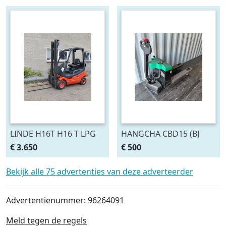
LINDE H16T H16 T LPG
HANGCHA CBD15 (BJ
Heftruck
2021) 193 UUR
€ 3.650
€ 500
Bekijk alle 75 advertenties van deze adverteerder
Advertentienummer: 96264091
Meld tegen de regels