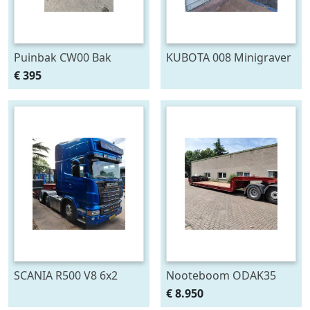
Puinbak CW00 Bak
KUBOTA 008 Minigraver
Minigraver puinriek
Compact en Krachtig
€ 395
VemaTec
SCANIA R500 V8 6x2
Nooteboom ODAK35
Trekker EURO 5
Kuipdieplader dieplader
€ 8.950