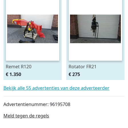
Remet R120
Rotator FR21
takken/stam knipper
€ 1.350
€ 275
Bekijk alle 55 advertenties van deze adverteerder
Advertentienummer: 96195708
Meld tegen de regels