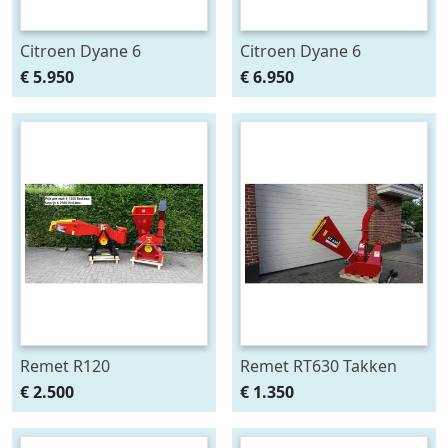
Citroen Dyane 6
Citroen Dyane 6
edelweiss Nr 665
€ 5.950
€ 6.950
Remet R120
Remet RT630 Takken
takken/stam knipper en
versnipperraar
€ 2.500
€ 1.350
Remet RT630 Takken
versnipperraar