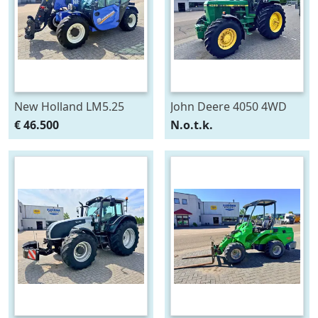
New Holland LM5.25
John Deere 4050 4WD
Verreiker
€ 46.500
N.o.t.k.