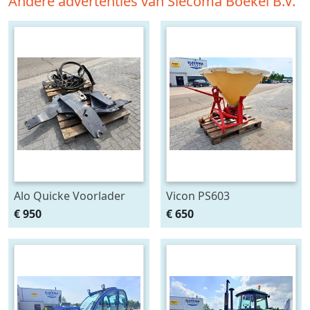
Andere advertenties van Slecoma Boekel B.V.
Alo Quicke Voorlader
Vicon PS603
aanbouwdelen T6000
Pendelstrooier
€ 950
€ 650
Delta