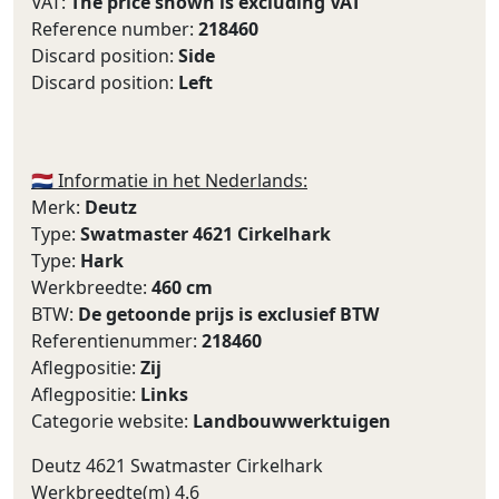
VAT:
The price shown is excluding VAT
Reference number:
218460
Discard position:
Side
Discard position:
Left
🇳🇱 Informatie in het Nederlands:
Merk:
Deutz
Type:
Swatmaster 4621 Cirkelhark
Type:
Hark
Werkbreedte:
460 cm
BTW:
De getoonde prijs is exclusief BTW
Referentienummer:
218460
Aflegpositie:
Zij
Aflegpositie:
Links
Categorie website:
Landbouwwerktuigen
Deutz 4621 Swatmaster Cirkelhark
Werkbreedte(m) 4.6