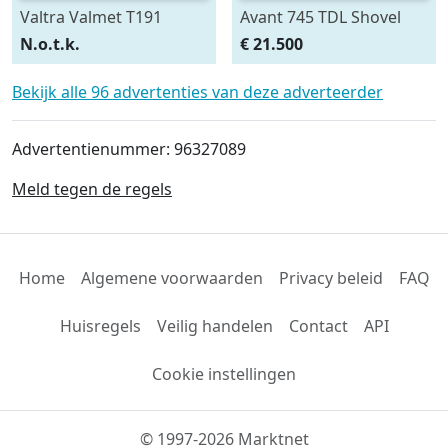
Valtra Valmet T191
Avant 745 TDL Shovel
HiTech
N.o.t.k.
€ 21.500
Bekijk alle 96 advertenties van deze adverteerder
Advertentienummer: 96327089
Meld tegen de regels
Home
Algemene voorwaarden
Privacy beleid
FAQ
Huisregels
Veilig handelen
Contact
API
Cookie instellingen
© 1997-2026 Marktnet