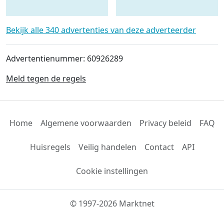
FARMTEC ERMO
KRAMER ECO en meer
Spitmachine
Bekijk alle 340 advertenties van deze adverteerder
aandrijvingen en
onderdelen roterend k
Advertentienummer: 60926289
Meld tegen de regels
Home
Algemene voorwaarden
Privacy beleid
FAQ
Huisregels
Veilig handelen
Contact
API
Cookie instellingen
© 1997-2026 Marktnet