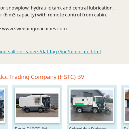
r snowplow, hydraulic tank and central lubrication.
 (6 m3 capacity) with remote control from cabin.
ite www.sweepingmachines.com
and-salt-spreaders/daf-fag75pc/fehinrmn.html
adcc Trading Company (HSTC) BV