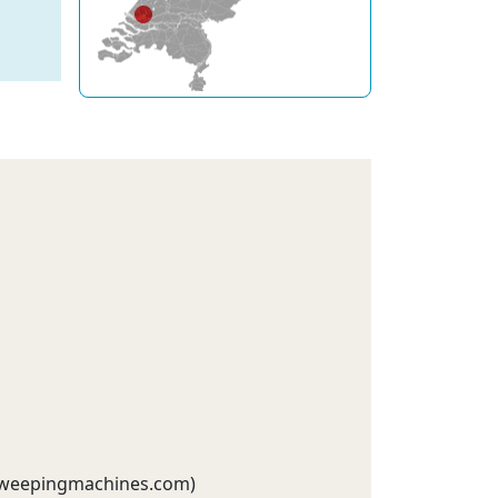
weepingmachines.com
)