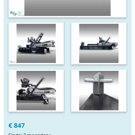
€ 847