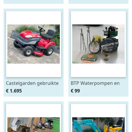
lange heggenschaar op
steel
Castelgarden gebruikte
BTP Waterpompen en
zitmaaier hydrostaat
sproeiers op voorraad
€ 1.695
€ 99
briggs and stratton
bij BTP waterpomp
108cm
beregening