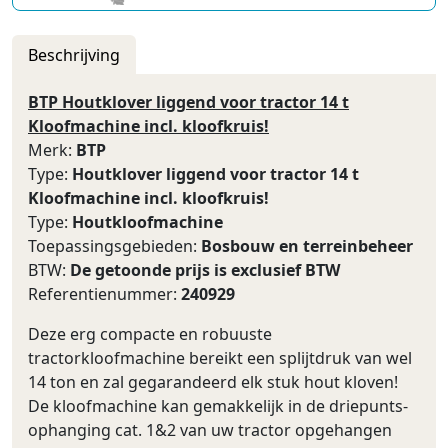
Beschrijving
BTP Houtklover liggend voor tractor 14 t
Kloofmachine incl. kloofkruis!
Merk:
BTP
Type:
Houtklover liggend voor tractor 14 t
Kloofmachine incl. kloofkruis!
Type:
Houtkloofmachine
Toepassingsgebieden:
Bosbouw en terreinbeheer
BTW:
De getoonde prijs is exclusief BTW
Referentienummer:
240929
Deze erg compacte en robuuste
tractorkloofmachine bereikt een splijtdruk van wel
14 ton en zal gegarandeerd elk stuk hout kloven!
De kloofmachine kan gemakkelijk in de driepunts-
ophanging cat. 1&2 van uw tractor opgehangen