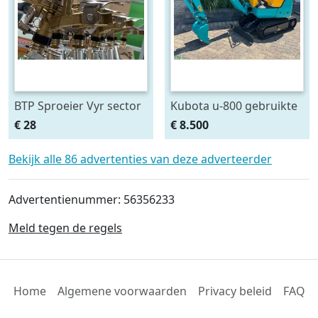
BTP Sproeier Vyr sector
Kubota u-800 gebruikte
beregening sproeier
minigraver u800
€ 28
€ 8.500
Naan messing
graafmachine
Bekijk alle 86 advertenties van deze adverteerder
Advertentienummer: 56356233
Meld tegen de regels
Home
Algemene voorwaarden
Privacy beleid
FAQ