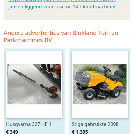
jansen-liggend-voor-tractor-14-t-kloofmachine/
Andere advertenties van Blokland Tuin en
Parkmachines BV
Husqvarna 327 HE 4
Stiga gebruikte 2098
steelheggenschaar
zitmaaier mulch 98cm
€ 349
€ 1.395