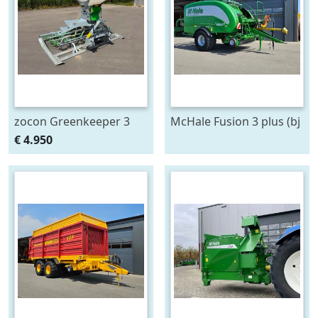
zocon Greenkeeper 3
McHale Fusion 3 plus (bj
mtr met Z150 PROF
2020)
€ 4.950
zaaimachine