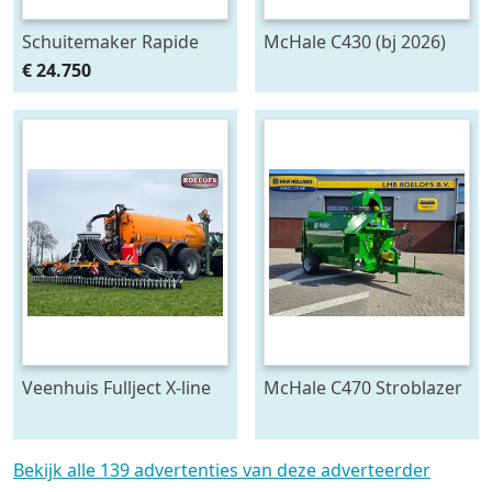
Schuitemaker Rapide
McHale C430 (bj 2026)
135
€ 24.750
opraapwagen/silagewagen
(bj 2012)
Veenhuis Fullject X-line
McHale C470 Stroblazer
(bj 2026)
(bj 2026)
Bekijk alle 139 advertenties van deze adverteerder