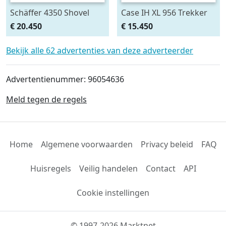
Schäffer 4350 Shovel
Case IH XL 956 Trekker
Loader (bj 2009)
met voorlader
€ 20.450
€ 15.450
Bekijk alle 62 advertenties van deze adverteerder
Advertentienummer: 96054636
Meld tegen de regels
Home
Algemene voorwaarden
Privacy beleid
FAQ
Huisregels
Veilig handelen
Contact
API
Cookie instellingen
© 1997-2026 Marktnet