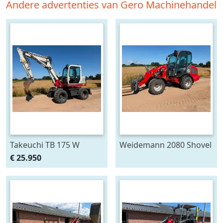
Andere advertenties van Gero Machinehandel
Takeuchi TB 175 W
Weidemann 2080 Shovel
Graafmachine (bj 2004)
Loader (bj 2017)
€ 25.950