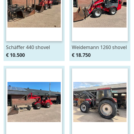
Schäffer 440 shovel
Weidemann 1260 shovel
Loader
Loader (bj 2013)
€ 10.500
€ 18.750