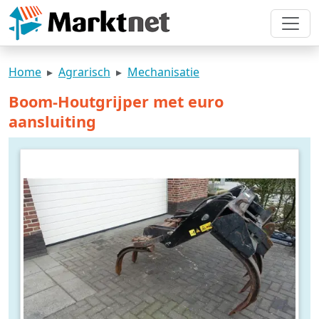
Home
Agrarisch
Mechanisatie
Boom-Houtgrijper met euro
aansluiting