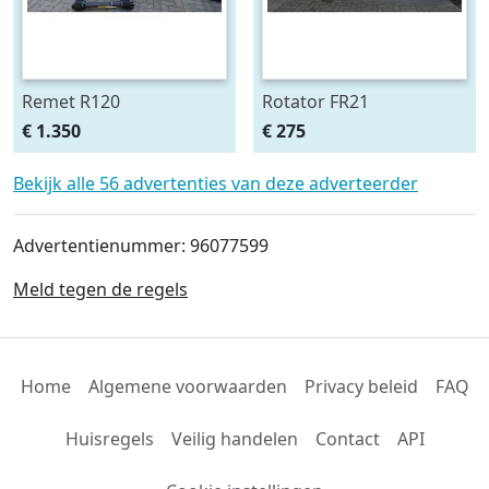
Remet R120
Rotator FR21
takken/stam knipper
€ 1.350
€ 275
Bekijk alle 56 advertenties van deze adverteerder
Advertentienummer: 96077599
Meld tegen de regels
Home
Algemene voorwaarden
Privacy beleid
FAQ
Huisregels
Veilig handelen
Contact
API