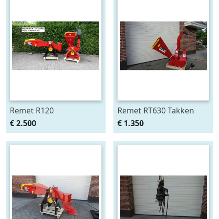
Remet R120
Remet RT630 Takken
takken/stam knipper en
versnipperraar
€ 2.500
€ 1.350
Remet RT630 Takken
versnipperraar