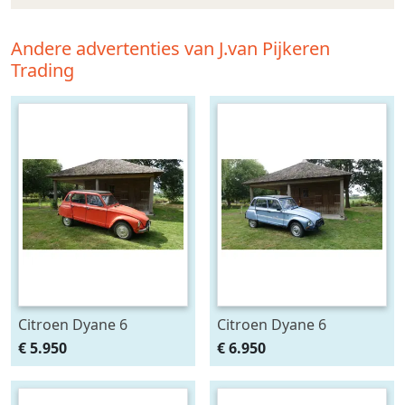
Andere advertenties van J.van Pijkeren
Trading
Citroen Dyane 6
Citroen Dyane 6
edelweiss Nr 665
€ 5.950
€ 6.950