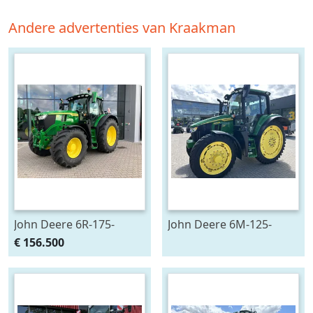
Andere advertenties van Kraakman
John Deere 6R-175-
John Deere 6M-125-
783659
783200
€ 156.500