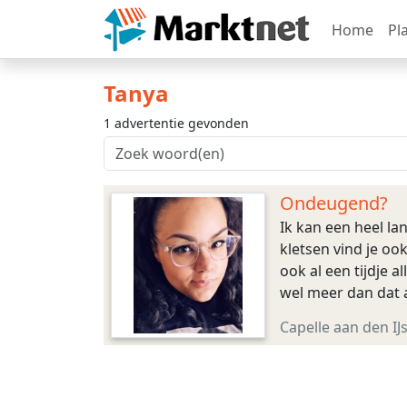
Home
Pl
Tanya
1 advertentie gevonden
Ondeugend?
Ik kan een heel l
kletsen vind je o
ook al een tijdje a
wel meer dan dat a
maken? Dan zeg ik,
Capelle aan den IJs