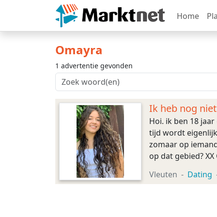
Home
Pl
Omayra
1 advertentie gevonden
Ik heb nog niet
Hoi. ik ben 18 jaa
tijd wordt eigenlij
zomaar op iemand a
op dat gebied? X
Vleuten
Dating