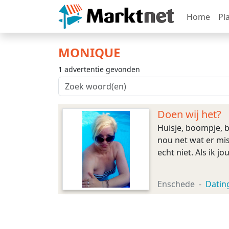
Home
Pl
MONIQUE
1 advertentie gevonden
Doen wij het?
Huisje, boompje, be
nou net wat er mis
echt niet. Als ik j
Enschede
Datin